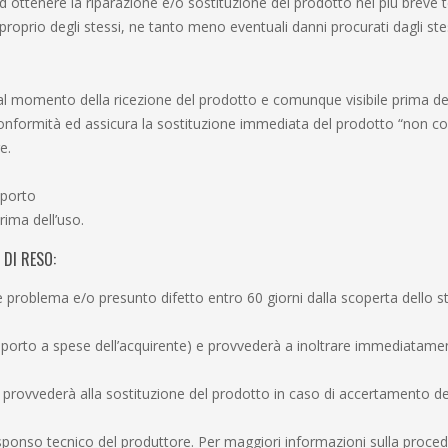
 ad ottenere la riparazione e/o sostituzione del prodotto nel più breve
rio degli stessi, ne tanto meno eventuali danni procurati dagli stessi
 al momento della ricezione del prodotto e comunque visibile prima dell’i
i conformità ed assicura la sostituzione immediata del prodotto “non c
e.
sporto
rima dell’uso.
DI RESO:
 problema e/o presunto difetto entro 60 giorni dalla scoperta dello st
sporto a spese dell’acquirente) e provvederà a inoltrare immediatament
provvederà alla sostituzione del prodotto in caso di accertamento del 
l responso tecnico del produttore. Per maggiori informazioni sulla proce