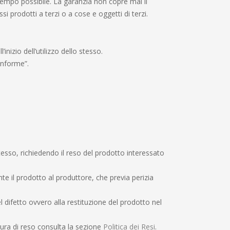
 tempo possibile. La garanzia non copre mai il
 prodotti a terzi o a cose e oggetti di terzi.
nizio dell’utilizzo dello stesso.
onforme”.
esso, richiedendo il reso del prodotto interessato
e il prodotto al produttore, che previa perizia
difetto ovvero alla restituzione del prodotto nel
dura di reso consulta la sezione
Politica dei Resi
.