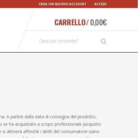
CREA UN NUOVO ACCOUNT
ACCEDI
CARRELLO/
0,00
€
T
SEARCH
y
p
e
y
o
u
r
S
e
a
ana. A partire dalla data di consegna del prodotto,
r
si se ha acquistato a scopo professionale (acquisto
c
 si attiverà affinchè i diritti del consumatore siano
h