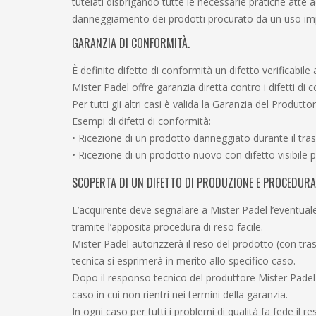
tutelati disbrigando tutte le necessarie pratiche atte
danneggiamento dei prodotti procurato da un uso improp
GARANZIA DI CONFORMITÀ.
È definito difetto di conformità un difetto verificabile
Mister Padel offre garanzia diretta contro i difetti d
Per tutti gli altri casi è valida la Garanzia del Produttor
Esempi di difetti di conformità:
• Ricezione di un prodotto danneggiato durante il tra
• Ricezione di un prodotto nuovo con difetto visibile p
SCOPERTA DI UN DIFETTO DI PRODUZIONE E PROCEDURA 
L’acquirente deve segnalare a Mister Padel l’eventuale
tramite l’apposita procedura di reso facile.
Mister Padel autorizzerà il reso del prodotto (con tra
tecnica si esprimerà in merito allo specifico caso.
Dopo il responso tecnico del produttore Mister Padel 
caso in cui non rientri nei termini della garanzia.
In ogni caso per tutti i problemi di qualità fa fede i