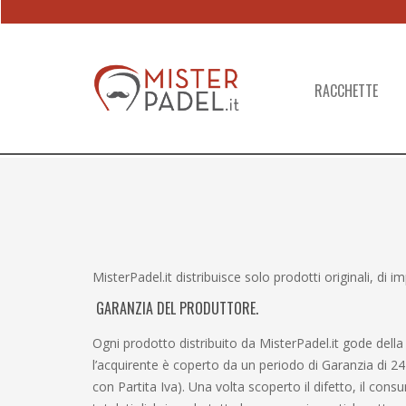
Skip
Skip
to
to
navigation
content
RACCHETTE
MisterPadel.it distribuisce solo prodotti originali, di 
GARANZIA DEL PRODUTTORE.
Ogni prodotto distribuito da MisterPadel.it gode della 
l’acquirente è coperto da un periodo di Garanzia di 2
con Partita Iva). Una volta scoperto il difetto, il con