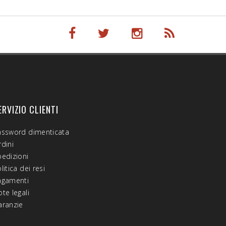
ERVIZIO CLIENTI
assword dimenticata
dini
pedizioni
litica dei resi
agamenti
te legali
aranzie