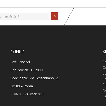
AZIENDA
S
Left Lane Srl
P
Or
Cap. Sociale: 10.200 €
S
Sede legale: Via Tessennano, 23
Po
P
00189 – Roma
No
P.Iva IT 07430591003
G