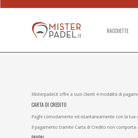
Skip
Skip
to
to
navigation
content
RACCHETTE
Misterpadel.it offre a suoi clienti 4 modalità di pagam
CARTA DI CREDITO
Paghi comodamente ed istantaneamente con la tua cart
Il pagamento tramite Carta di Credito non comporta a
PAYPAL