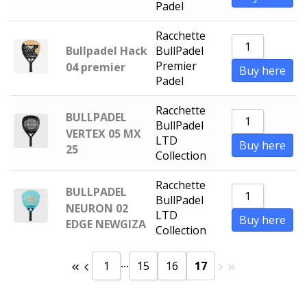
Padel
h
Racchette
Bullpadel Hack
BullPadel
Premier
04 premier
Buy here
Padel
Racchette
BULLPADEL
BullPadel
VERTEX 05 MX
LTD
Buy here
25
Collection
Racchette
BULLPADEL
BullPadel
NEURON 02
LTD
Buy here
EDGE NEWGIZA
Collection
...
1
15
16
17