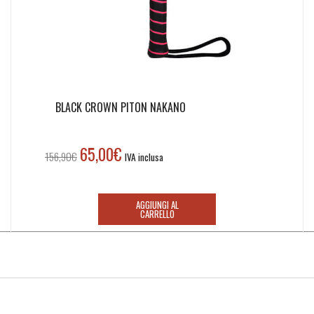
BLACK CROWN PITON NAKANO
65,00
€
Il
Il
156,90
€
IVA inclusa
prezzo
prezzo
originale
attuale
era:
è:
AGGIUNGI AL
CARRELLO
156,90€.
65,00€.
Iscriviti alla nostra newsletter!