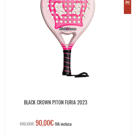
BLACK CROWN PITON FURIA 2023
90,00
€
Il
Il
180,00
€
IVA inclusa
prezzo
prezzo