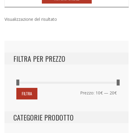
19,95€.
11,50€.
Visualizzazione del risultato
FILTRA PER PREZZO
Prezzo
Prezzo
Prezzo:
10€
—
20€
FILTRA
Min
Max
CATEGORIE PRODOTTO