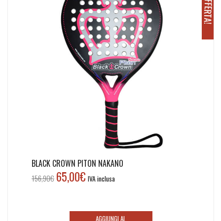
O
!
h
BLACK CROWN PITON NAKANO
65,00
€
Il
Il
156,90
€
IVA inclusa
prezzo
prezzo
originale
attuale
era:
è:
AGGIUNGI AL