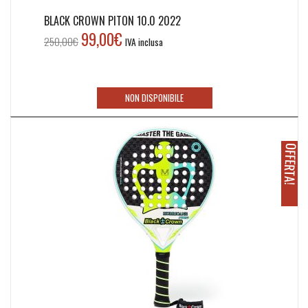
BLACK CROWN PITON 10.0 2022
99,00
€
Il
Il
250,00
€
IVA inclusa
prezzo
prezzo
originale
attuale
era:
è:
NON DISPONIBILE
250,00€.
99,00€.
O
!