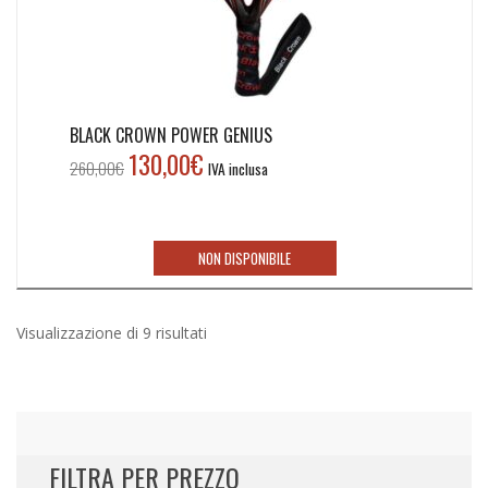
BLACK CROWN POWER GENIUS
130,00
€
Il
Il
260,00
€
IVA inclusa
prezzo
prezzo
originale
attuale
era:
è:
NON DISPONIBILE
260,00€.
130,00€.
Ordina
Visualizzazione di 9 risultati
in
base
al
più
recente
FILTRA PER PREZZO