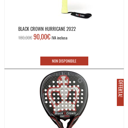
BLACK CROWN HURRICANE 2022
90,00
€
Il
Il
180,00
€
IVA inclusa
prezzo
prezzo
originale
attuale
era:
è:
NON DISPONIBILE
180,00€.
90,00€.
O
!