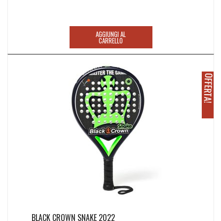
prezzo
prezzo
originale
attuale
era:
è:
AGGIUNGI AL
280,00€.
110,00€.
CARRELLO
O
!
BLACK CROWN SNAKE 2022