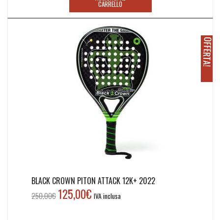
156,90€.
65,00€.
CARRELLO
O
!
BLACK CROWN PITON ATTACK 12K+ 2022
125,00
€
Il
Il
250,00
€
IVA inclusa
prezzo
prezzo
originale
attuale