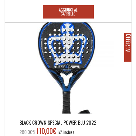
era:
è:
AGGIUNGI AL
250,00€.
125,00€.
CARRELLO
O
!
BLACK CROWN SPECIAL POWER BLU 2022
110,00
€
Il
Il
280,00
€
IVA inclusa