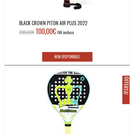
BLACK CROWN PITON AIR PLUS 2022
100,00
€
Il
Il
200,00
€
IVA inclusa
prezzo
prezzo
originale
attuale
era:
è:
NON DISPONIBILE
200,00€.
100,00€.
O
!