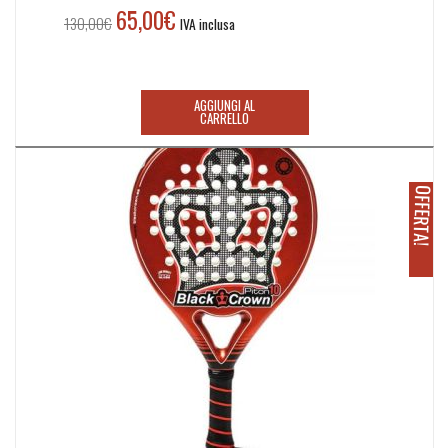
65,00
€
Il
Il
130,00
€
IVA inclusa
prezzo
prezzo
originale
attuale
era:
è:
AGGIUNGI AL
130,00€.
65,00€.
CARRELLO
O
!