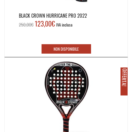
BLACK CROWN HURRICANE PRO 2022
123,00
€
Il
Il
250,00
€
IVA inclusa
prezzo
prezzo
originale
attuale
era:
è:
NON DISPONIBILE
250,00€.
123,00€.
O
!