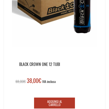
BLACK CROWN ONE 12 TUBI
38,00
€
Il
Il
68,00
€
IVA inclusa
prezzo
prezzo
originale
attuale
era:
è:
AGGIUNGI AL
68,00€.
38,00€.
CARRELLO