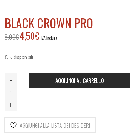
BLACK CROWN PRO
4,50
€
8,00
€
Il
Il
IVA inclusa
prezzo
prezzo
originale
attuale
era:
è:
6 disponibili
8,00€.
4,50€.
Black
AGGIUNGI AL CARRELLO
Crown
Pro
quantità
AGGIUNGI ALLA LISTA DEI DESIDERI