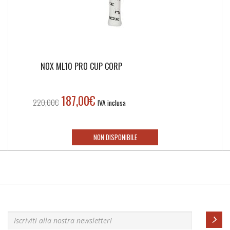
NOX ML10 PRO CUP CORP
187,00
€
Il
Il
220,00
€
IVA inclusa
prezzo
prezzo
originale
attuale
era:
è:
NON DISPONIBILE
220,00€.
187,00€.
Iscriviti alla nostra newsletter!