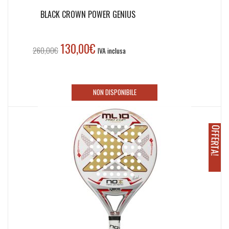
BLACK CROWN POWER GENIUS
130,00
€
Il
Il
260,00
€
IVA inclusa
prezzo
prezzo
originale
attuale
era:
è:
NON DISPONIBILE
260,00€.
130,00€.
O
!