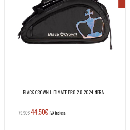
BLACK CROWN ULTIMATE PRO 2.0 2024 NERA
44,50
€
Il
Il
79,90
€
IVA inclusa
prezzo
prezzo
originale
attuale