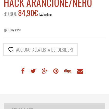
HACK ARANCIONE/NERO
84,90
€
89,90
€
Il
Il
IVA inclusa
prezzo
prezzo
originale
attuale
era:
è:
Esaurito
89,90€.
84,90€.
AGGIUNGI ALLA LISTA DEI DESIDERI