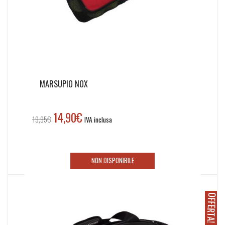
MARSUPIO NOX
14,90
€
Il
Il
19,95
€
IVA inclusa
prezzo
prezzo
originale
attuale
era:
è:
NON DISPONIBILE
19,95€.
14,90€.
O
!