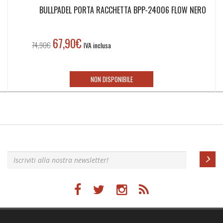
BULLPADEL PORTA RACCHETTA BPP-24006 FLOW NERO
67,90
€
Il
Il
74,90
€
IVA inclusa
prezzo
prezzo
originale
attuale
era:
è:
NON DISPONIBILE
74,90€.
67,90€.
Iscriviti alla nostra newsletter!