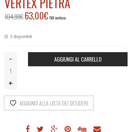
VERTEX PIETRA
63,00
€
104,99
€
Il
Il
IVA inclusa
prezzo
prezzo
originale
attuale
era:
è:
3 disponibili
104,99€.
63,00€.
BULLPADEL
AGGIUNGI AL CARRELLO
PORTA
RACCHETTE
BPP25001
VERTEX
Pietra
quantità
AGGIUNGI ALLA LISTA DEI DESIDERI