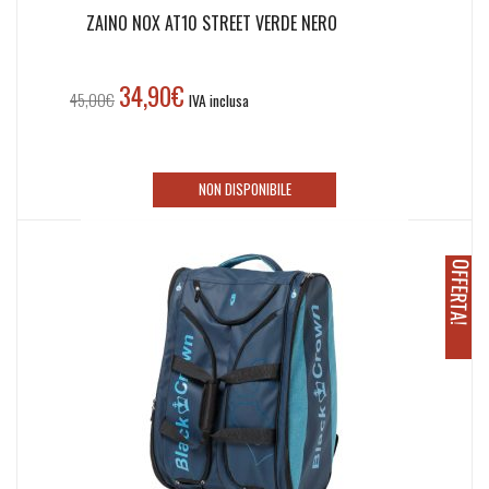
ZAINO NOX AT10 STREET VERDE NERO
34,90
€
Il
Il
45,00
€
IVA inclusa
prezzo
prezzo
originale
attuale
era:
è:
NON DISPONIBILE
45,00€.
34,90€.
O
!