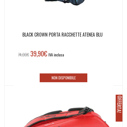
BLACK CROWN PORTA RACCHETTE ATENEA BLU
39,90
€
Il
Il
74,00
€
IVA inclusa
prezzo
prezzo
originale
attuale
era:
è:
NON DISPONIBILE
74,00€.
39,90€.
O
!