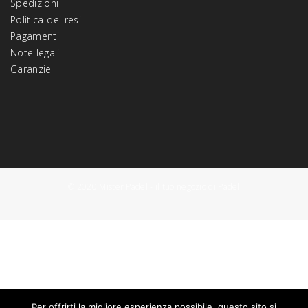
Spedizioni
Politica dei resi
Pagamenti
Note legali
Garanzie
© 2020 Mister Padel - il tuo negozio di Padel
Per offrirti la migliore esperienza possibile, questo sito si