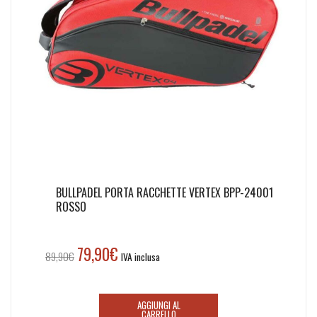
BULLPADEL PORTA RACCHETTE VERTEX BPP-24001
ROSSO
79,90
€
Il
Il
89,90
€
IVA inclusa
prezzo
prezzo
originale
attuale
era:
è:
AGGIUNGI AL
CARRELLO