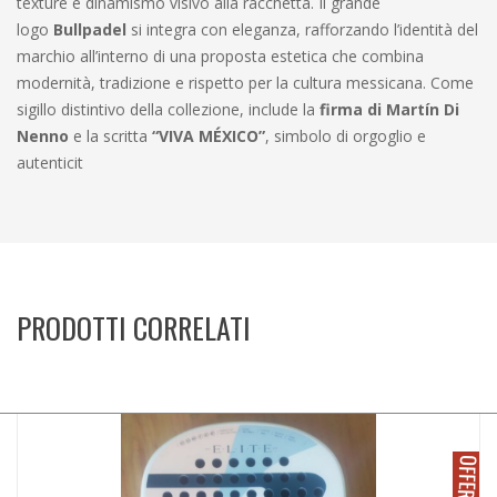
texture e dinamismo visivo alla racchetta. Il grande
logo
Bullpadel
si integra con eleganza, rafforzando l’identità del
marchio all’interno di una proposta estetica che combina
modernità, tradizione e rispetto per la cultura messicana. Come
sigillo distintivo della collezione, include la
firma di Martín Di
Nenno
e la scritta
“VIVA MÉXICO”
, simbolo di orgoglio e
autenticit
PRODOTTI CORRELATI
O
!