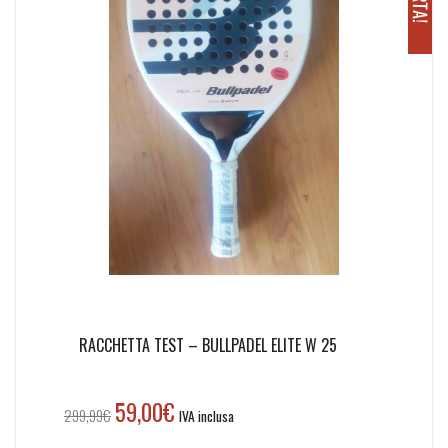
RACCHETTA TEST – BULLPADEL ELITE W 25
59,00
€
Il
Il
299,99
€
IVA inclusa
prezzo
prezzo