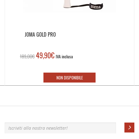
JOMA GOLD PRO
49,90
€
Il
Il
189,00
€
IVA inclusa
prezzo
prezzo
originale
attuale
era:
è:
NON DISPONIBILE
189,00€.
49,90€.
Iscriviti alla nostra newsletter!