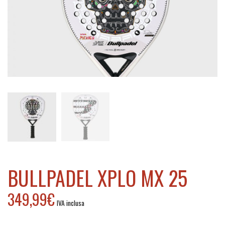
h
BULLPADEL XPLO MX 25
349,99
€
IVA inclusa