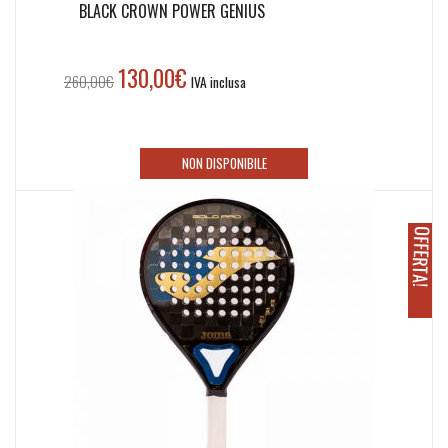
BLACK CROWN POWER GENIUS
130,00
€
Il
Il
260,00
€
IVA inclusa
prezzo
prezzo
originale
attuale
era:
è:
NON DISPONIBILE
260,00€.
130,00€.
O
!