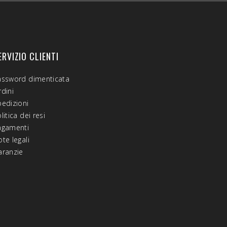
ERVIZIO CLIENTI
assword dimenticata
dini
pedizioni
litica dei resi
agamenti
te legali
aranzie