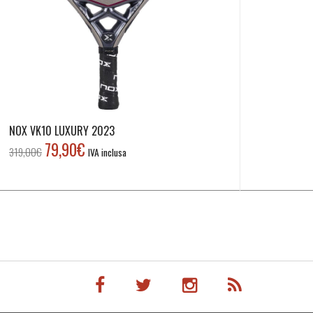
NOX VK10 LUXURY 2023
79,90
€
Il
Il
319,00
€
IVA inclusa
prezzo
prezzo
originale
attuale
era:
è:
319,00€.
79,90€.