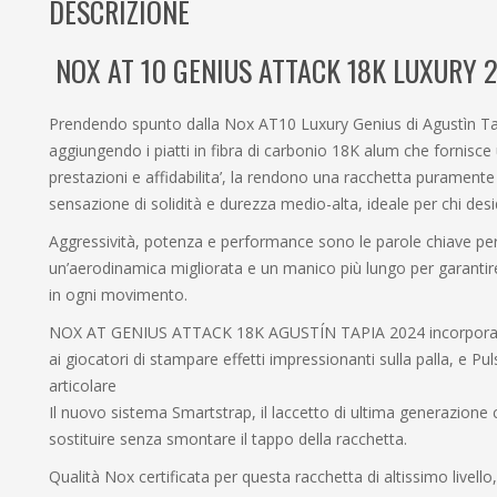
DESCRIZIONE
NOX AT 10 GENIUS ATTACK 18K LUXURY 
Prendendo spunto dalla Nox AT10 Luxury Genius di Agustìn T
aggiungendo i piatti in fibra di carbonio 18K alum che fornisce
prestazioni e affidabilita’, la rendono una racchetta puramen
sensazione di solidità e durezza medio-alta, ideale per chi des
Aggressività, potenza e performance sono le parole chiave pe
un’aerodinamica migliorata e un manico più lungo per garantir
in ogni movimento.
NOX AT GENIUS ATTACK 18K AGUSTÍN TAPIA 2024 incorpora du
ai giocatori di stampare effetti impressionanti sulla palla, e Pu
articolare
Il nuovo sistema Smartstrap, il laccetto di ultima generazione c
sostituire senza smontare il tappo della racchetta.
Qualità Nox certificata per questa racchetta di altissimo livello,