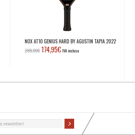
NOX AT10 GENIUS HARD BY AGUSTIN TAPIA 2022
174,95
€
Il
Il
288,00
€
IVA inclusa
prezzo
prezzo
originale
attuale
era:
è:
288,00€.
174,95€.