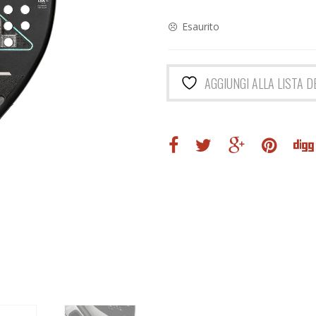
originale
attuale
era:
è:
Esaurito
299,95€.
189,90€
AGGIUNGI ALLA LISTA D