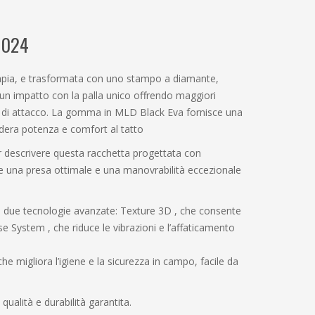
2024
apia, e trasformata con uno stampo a diamante,
 un impatto con la palla unico offrendo maggiori
te di attacco. La gomma in MLD Black Eva fornisce una
idera potenza e comfort al tatto
r descrivere questa racchetta progettata con
e una presa ottimale e una manovrabilità eccezionale
e tecnologie avanzate: Texture 3D , che consente
lse System , che riduce le vibrazioni e l’affaticamento
he migliora l’igiene e la sicurezza in campo, facile da
 qualità e durabilità garantita.