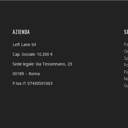
AZIENDA
S
Left Lane Srl
P
Or
Cap. Sociale: 10.200 €
S
Sede legale: Via Tessennano, 23
Po
P
00189 – Roma
No
P.Iva IT 07430591003
G