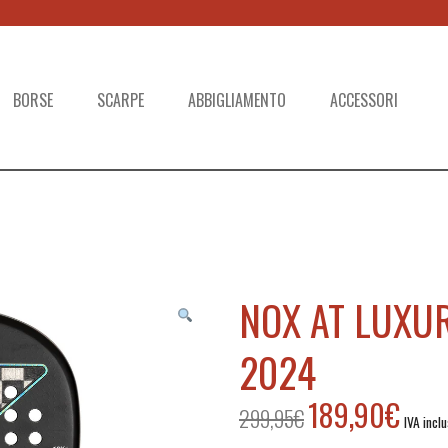
BORSE
SCARPE
ABBIGLIAMENTO
ACCESSORI
NOX AT LUXUR
2024
189,90
€
299,95
€
Il
Il
IVA incl
prezzo
prezzo