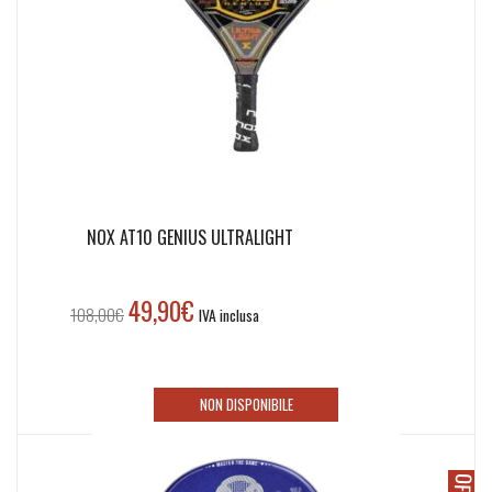
NOX AT10 GENIUS ULTRALIGHT
49,90
€
Il
Il
108,00
€
IVA inclusa
prezzo
prezzo
originale
attuale
era:
è:
NON DISPONIBILE
108,00€.
49,90€.