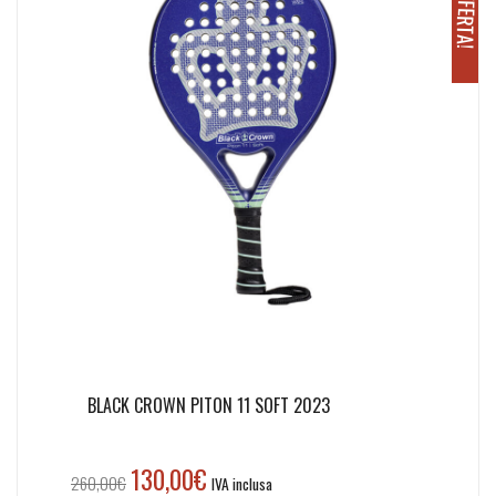
O
!
BLACK CROWN PITON 11 SOFT 2023
130,00
€
Il
Il
260,00
€
IVA inclusa