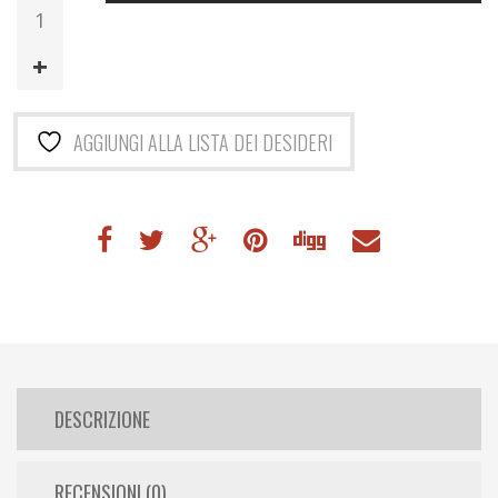
World
Padel
Tour
Edition
2023
AGGIUNGI ALLA LISTA DEI DESIDERI
quantità
DESCRIZIONE
RECENSIONI (0)