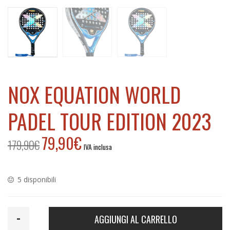
h
NOX EQUATION WORLD
PADEL TOUR EDITION 2023
79,90
€
179,90
€
Il
Il
IVA inclusa
prezzo
prezzo
originale
attuale
era:
è:
5 disponibili
179,90€.
79,90€.
Nox
AGGIUNGI AL CARRELLO
Equation