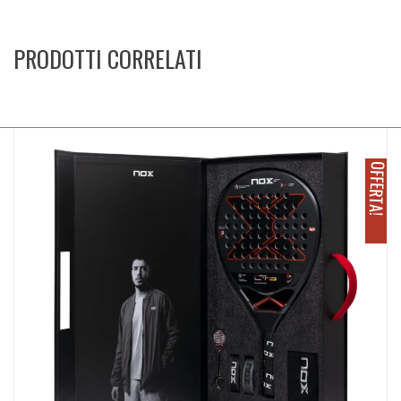
PRODOTTI CORRELATI
O
!