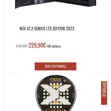
NOX AT.2 GENIUS LTD EDITION 2023
229,90
€
Il
Il
418,90
€
IVA inclusa
prezzo
prezzo
originale
attuale
era:
è:
NON DISPONIBILE
418,90€.
229,90€.
O
!