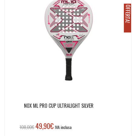
O
!
NOX ML PRO CUP ULTRALIGHT SILVER
49,90
€
Il
Il
108,00
€
IVA inclusa
prezzo
prezzo