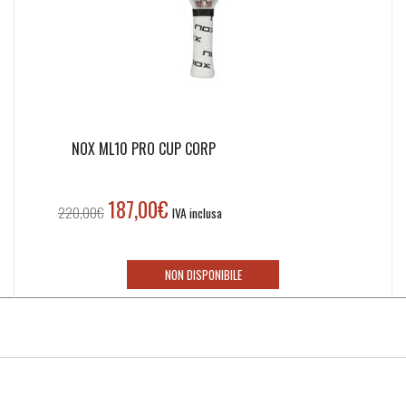
NOX ML10 PRO CUP CORP
187,00
€
Il
Il
220,00
€
IVA inclusa
prezzo
prezzo
originale
attuale
era:
è:
NON DISPONIBILE
220,00€.
187,00€.
Iscriviti alla nostra newsletter!