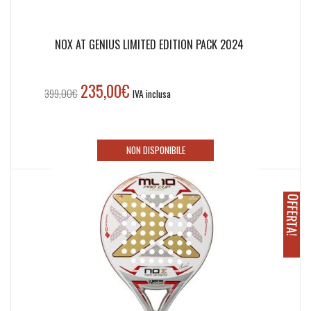
NOX AT GENIUS LIMITED EDITION PACK 2024
235,00
€
Il
Il
399,00
€
IVA inclusa
prezzo
prezzo
originale
attuale
era:
è:
NON DISPONIBILE
399,00€.
235,00€.
O
!