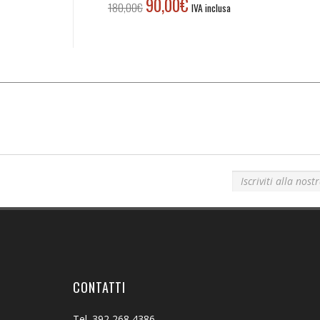
90,00
€
Il
Il
180,00
€
IVA inclusa
prezzo
prezzo
originale
attuale
era:
è:
180,00€.
90,00€.
Iscriviti alla nostra newsletter!
CONTATTI
Tel. 392 268 4386