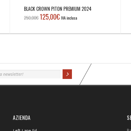
BLACK CROWN PITON PREMIUM 2024
125,00
€
Il
Il
250,00
€
IVA inclusa
prezzo
prezzo
originale
attuale
era:
è:
250,00€.
125,00€.
AZIENDA
S
Left Lane Srl
P