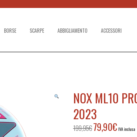
BORSE
SCARPE
ABBIGLIAMENTO
ACCESSORI
NOX ML10 PR
2023
79,90
€
199,95
€
Il
Il
IVA inclusa
prezzo
prezzo