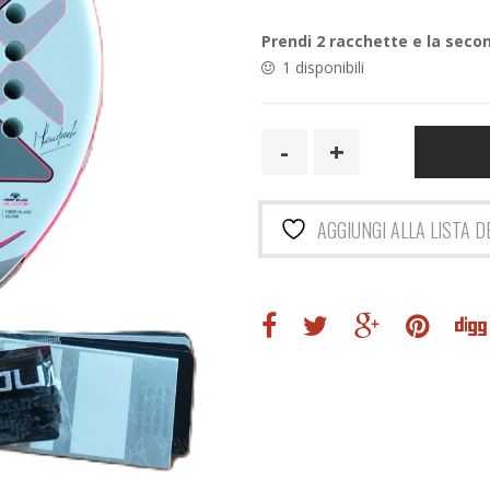
originale
attuale
era:
è:
Prendi 2 racchette e la secon
199,95€.
79,90€.
1 disponibili
Nox
Ml10
Pro
Cup
AGGIUNGI ALLA LISTA D
Silver
2023
quantità