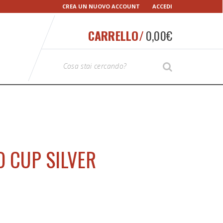
CREA UN NUOVO ACCOUNT
ACCEDI
CARRELLO/
0,00
€
T
SEARCH
y
p
e
y
o
u
r
O CUP SILVER
S
e
a
r
c
h