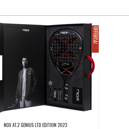
O
!
I
N
F
F
E
R
T
A
NOX AT.2 GENIUS LTD EDITION 2023