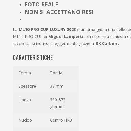
FOTO REALE
NON SI ACCETTANO RESI
La
ML10 PRO CUP LUXURY 2023
è un omaggio a una delle racc
ML10 PRO CUP di
Miguel Lamperti
. Su espressa richiesta de
racchetta si indurisce leggermente grazie al
3K Carbon
.
CARATTERISTICHE
Forma
Tonda
Spessore
38 mm
Il peso
360-375
grammi
Nucleo
Centro HR3