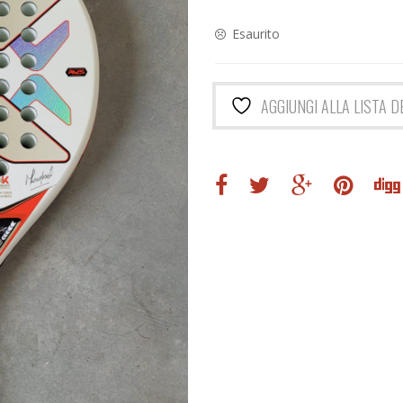
originale
attuale
era:
è:
Esaurito
320,00€.
70,00€.
AGGIUNGI ALLA LISTA D