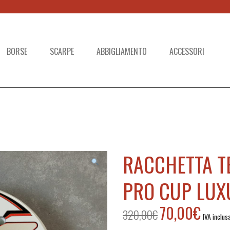
BORSE
SCARPE
ABBIGLIAMENTO
ACCESSORI
RACCHETTA T
PRO CUP LUX
70,00
€
320,00
€
Il
Il
IVA inclus
prezzo
prezzo