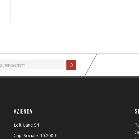
originale
attuale
era:
è:
180,00€.
90,00€.
AZIENDA
S
Left Lane Srl
P
Or
Cap. Sociale: 10.200 €