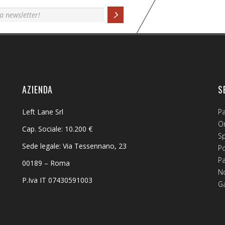
AZIENDA
S
Left Lane Srl
P
Or
Cap. Sociale: 10.200 €
S
Sede legale: Via Tessennano, 23
Po
P
00189 – Roma
No
P.Iva IT 07430591003
G