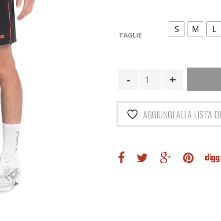
originale
attuale
era:
è:
S
M
L
30,00€.
21,00€.
TAGLIE
AGGIUNGI ALLA LISTA D