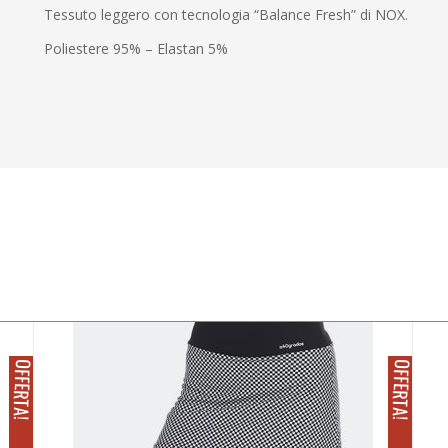
Tessuto leggero con tecnologia “Balance Fresh” di NOX.
Poliestere 95% – Elastan 5%
O
!
O
!
I
N
F
F
E
R
T
A
I
N
F
F
E
R
T
A