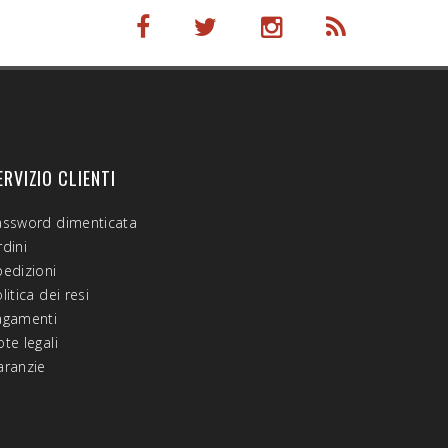
ERVIZIO CLIENTI
assword dimenticata
dini
pedizioni
litica dei resi
agamenti
te legali
aranzie