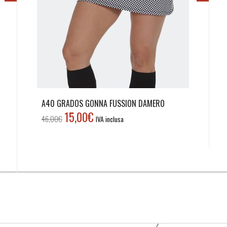
A40 GRADOS GONNA FUSSION DAMERO
15,00
€
Il
Il
46,00
€
IVA inclusa
prezzo
prezzo
originale
attuale
era:
è:
46,00€.
15,00€.