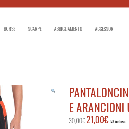
BORSE
SCARPE
ABBIGLIAMENTO
ACCESSORI
PANTALONCIN
E ARANCIONI
21,00
€
30,00
€
Il
Il
IVA inclusa
prezzo
prezzo