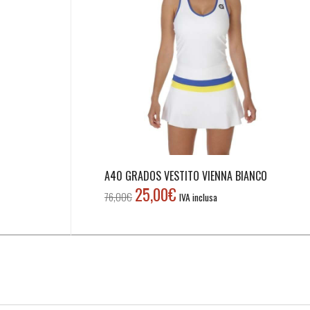
A40 GRADOS VESTITO VIENNA BIANCO
25,00
€
Il
Il
76,00
€
IVA inclusa
prezzo
prezzo
originale
attuale
era:
è:
76,00€.
25,00€.