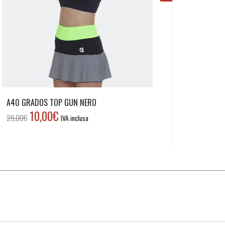
A40 GRADOS TOP GUN NERO
10,00
€
Il
Il
29,00
€
IVA inclusa
prezzo
prezzo
originale
attuale
era:
è:
29,00€.
10,00€.