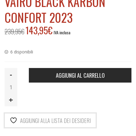
VAIRO BLACK KARBON
CONFORT 2023
143,95
€
239,95
€
Il
Il
IVA inclusa
prezzo
prezzo
originale
attuale
era:
è:
6 disponibili
239,95€.
143,95€.
Vairo
AGGIUNGI AL CARRELLO
Black
Karbon
Confort
2023
quantità
AGGIUNGI ALLA LISTA DEI DESIDERI