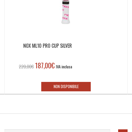
NOX ML10 PRO CUP SILVER
187,00
€
Il
Il
220,00
€
IVA inclusa
prezzo
prezzo
originale
attuale
era:
è:
NON DISPONIBILE
220,00€.
187,00€.
Iscriviti alla nostra newsletter!