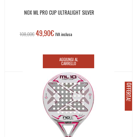
NOX ML PRO CUP ULTRALIGHT SILVER
49,90
€
Il
Il
108,00
€
IVA inclusa
prezzo
prezzo
originale
attuale
era:
è:
AGGIUNGI AL
108,00€.
49,90€.
CARRELLO
O
!