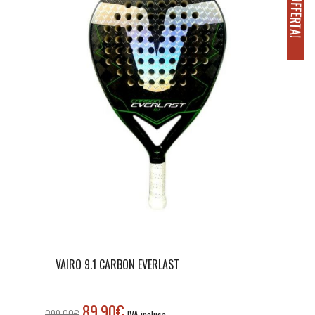
O
!
VAIRO 9.1 CARBON EVERLAST
89,90
€
Il
Il
299,00
€
IVA inclusa