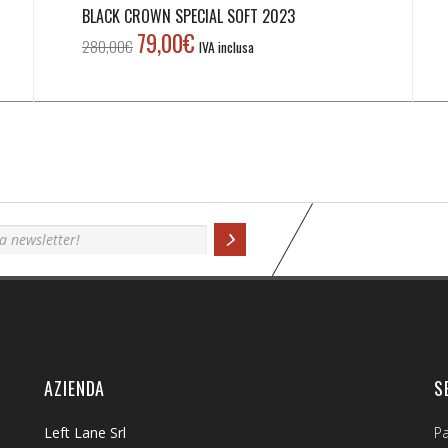
BLACK CROWN SPECIAL SOFT 2023
79,00
€
Il
Il
280,00
€
IVA inclusa
prezzo
prezzo
originale
attuale
era:
è:
280,00€.
79,00€.
AZIENDA
S
Left Lane Srl
P