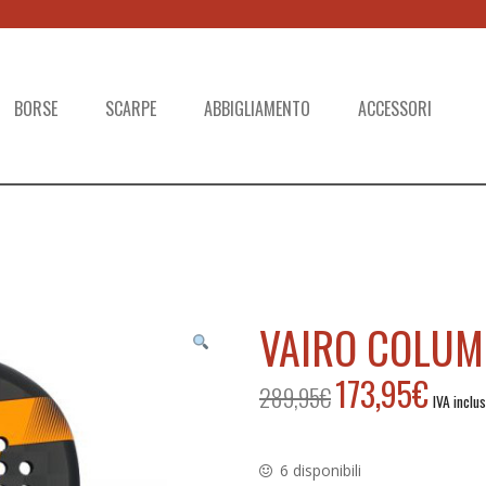
BORSE
SCARPE
ABBIGLIAMENTO
ACCESSORI
VAIRO COLUM
173,95
€
289,95
€
Il
Il
IVA inclu
prezzo
prezzo
originale
attuale
era:
è:
6 disponibili