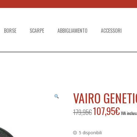
BORSE
SCARPE
ABBIGLIAMENTO
ACCESSORI
VAIRO GENET
107,95
€
179,95
€
Il
Il
IVA inclus
prezzo
prezzo
originale
attuale
era:
è:
5 disponibili