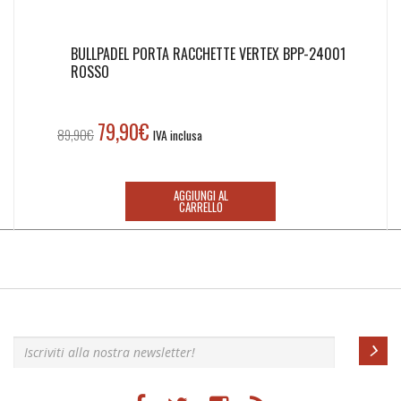
BULLPADEL PORTA RACCHETTE VERTEX BPP-24001
ROSSO
79,90
€
Il
Il
89,90
€
IVA inclusa
prezzo
prezzo
originale
attuale
era:
è:
AGGIUNGI AL
CARRELLO
89,90€.
79,90€.
Iscriviti alla nostra newsletter!