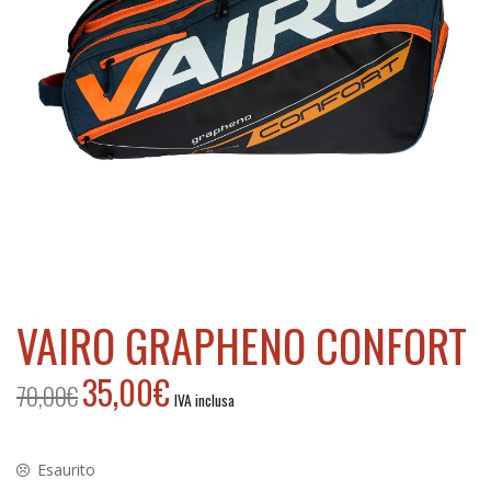
h
VAIRO GRAPHENO CONFORT
35,00
€
70,00
€
Il
Il
IVA inclusa
prezzo
prezzo
originale
attuale
era:
è:
Esaurito