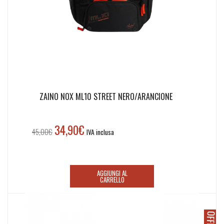
ZAINO NOX ML10 STREET NERO/ARANCIONE
34,90
€
Il
Il
45,00
€
IVA inclusa
prezzo
prezzo
originale
attuale
era:
è:
AGGIUNGI AL
45,00€.
34,90€.
CARRELLO