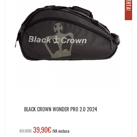
O
!
BLACK CROWN WONDER PRO 2.0 2024
39,90
€
Il
Il
69,90
€
IVA inclusa
prezzo
prezzo