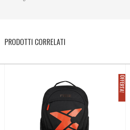
PRODOTTI CORRELATI
O
!