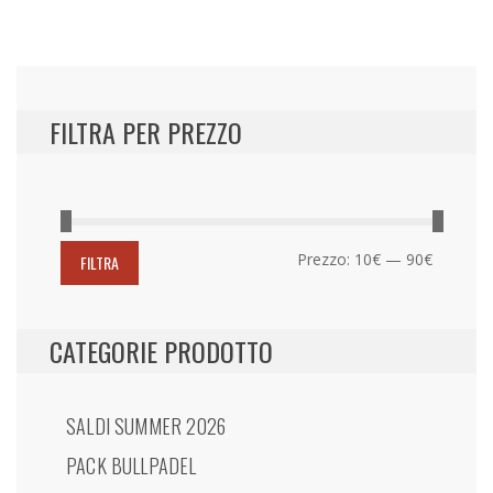
più
recente
FILTRA PER PREZZO
Prezzo
Prezzo
Prezzo:
10€
—
90€
FILTRA
Min
Max
CATEGORIE PRODOTTO
SALDI SUMMER 2026
PACK BULLPADEL