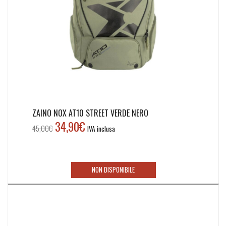
ZAINO NOX AT10 STREET VERDE NERO
34,90
€
Il
Il
45,00
€
IVA inclusa
prezzo
prezzo
originale
attuale
era:
è:
NON DISPONIBILE
45,00€.
34,90€.