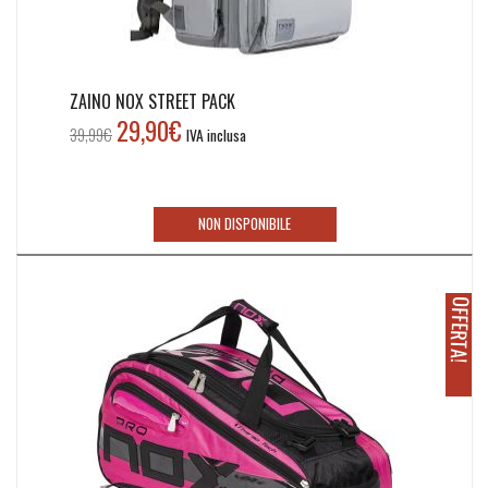
ZAINO NOX STREET PACK
29,90
€
Il
Il
39,99
€
IVA inclusa
prezzo
prezzo
originale
attuale
era:
è:
NON DISPONIBILE
39,99€.
29,90€.
O
!