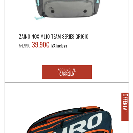
ZAINO NOX ML10 TEAM SERIES GRIGIO
39,90
€
Il
Il
54,99
€
IVA inclusa
prezzo
prezzo
originale
attuale
era:
è:
AGGIUNGI AL
54,99€.
39,90€.
CARRELLO
O
!