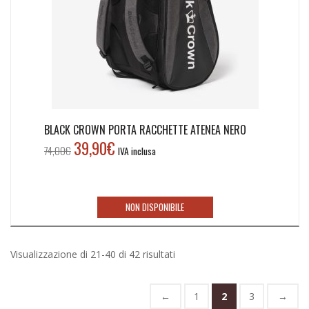
BLACK CROWN PORTA RACCHETTE ATENEA NERO
39,90
€
Il
Il
74,00
€
IVA inclusa
prezzo
prezzo
originale
attuale
era:
è:
NON DISPONIBILE
74,00€.
39,90€.
Ordina
Visualizzazione di 21-40 di 42 risultati
in
base
←
1
2
3
→
al