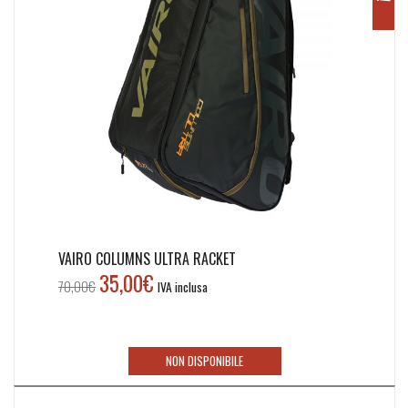
VAIRO COLUMNS ULTRA RACKET
35,00
€
Il
Il
70,00
€
IVA inclusa
prezzo
prezzo
originale
attuale
era:
è:
NON DISPONIBILE
70,00€.
35,00€.