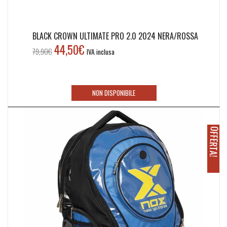
BLACK CROWN ULTIMATE PRO 2.0 2024 NERA/ROSSA
44,50
€
Il
Il
79,90
€
IVA inclusa
prezzo
prezzo
originale
attuale
era:
è:
NON DISPONIBILE
79,90€.
44,50€.
O
!