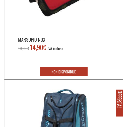
MARSUPIO NOX
14,90
€
Il
Il
19,95
€
IVA inclusa
prezzo
prezzo
originale
attuale
era:
è:
NON DISPONIBILE
19,95€.
14,90€.
O
!