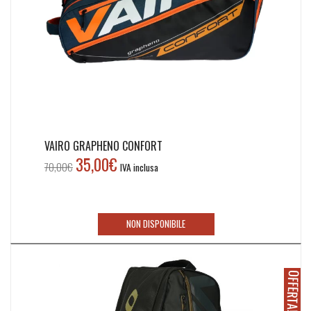
VAIRO GRAPHENO CONFORT
35,00
€
Il
Il
70,00
€
IVA inclusa
prezzo
prezzo
originale
attuale
era:
è:
NON DISPONIBILE
70,00€.
35,00€.
O
!