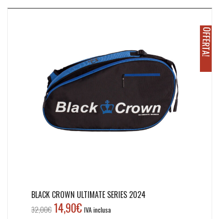
h
O
!
BLACK CROWN ULTIMATE SERIES 2024
14,90
€
Il
Il
32,00
€
IVA inclusa