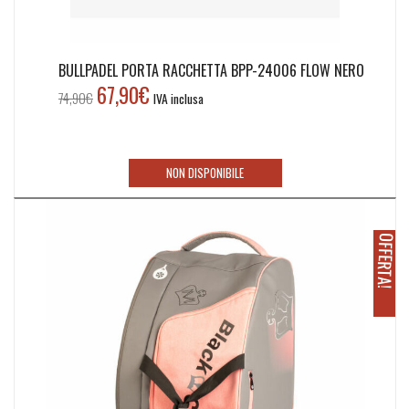
BULLPADEL PORTA RACCHETTA BPP-24006 FLOW NERO
67,90
€
Il
Il
74,90
€
IVA inclusa
prezzo
prezzo
originale
attuale
era:
è:
NON DISPONIBILE
74,90€.
67,90€.
O
!