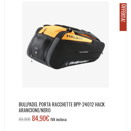
O
!
BULLPADEL PORTA RACCHETTE BPP-24012 HACK
ARANCIONE/NERO
84,90
€
Il
Il
89,90
€
IVA inclusa
prezzo
prezzo