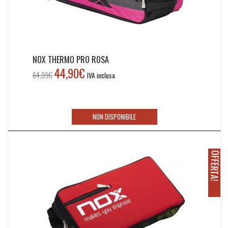
NOX THERMO PRO ROSA
44,90
€
Il
Il
64,99
€
IVA inclusa
prezzo
prezzo
originale
attuale
era:
è:
NON DISPONIBILE
64,99€.
44,90€.
O
!