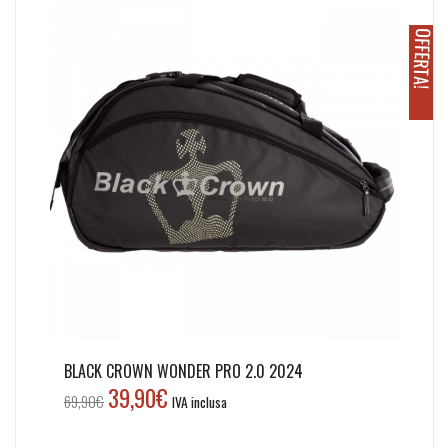
O
!
BLACK CROWN WONDER PRO 2.0 2024
39,90
€
Il
Il
69,90
€
IVA inclusa
prezzo
prezzo
originale
attuale