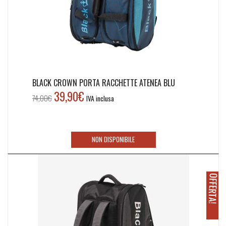
BLACK CROWN PORTA RACCHETTE ATENEA BLU
39,90
€
Il
Il
74,00
€
IVA inclusa
prezzo
prezzo
originale
attuale
era:
è:
NON DISPONIBILE
74,00€.
39,90€.
O
!