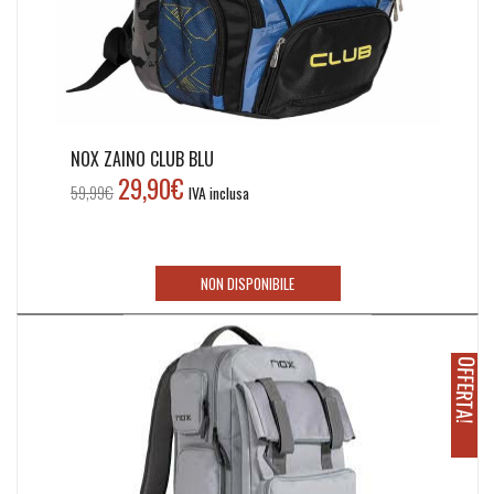
NOX ZAINO CLUB BLU
29,90
€
Il
Il
59,99
€
IVA inclusa
prezzo
prezzo
originale
attuale
era:
è:
NON DISPONIBILE
59,99€.
29,90€.
O
!