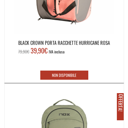
BLACK CROWN PORTA RACCHETTE HURRICANE ROSA
39,90
€
Il
Il
79,90
€
IVA inclusa
prezzo
prezzo
originale
attuale
era:
è:
NON DISPONIBILE
79,90€.
39,90€.
O
!