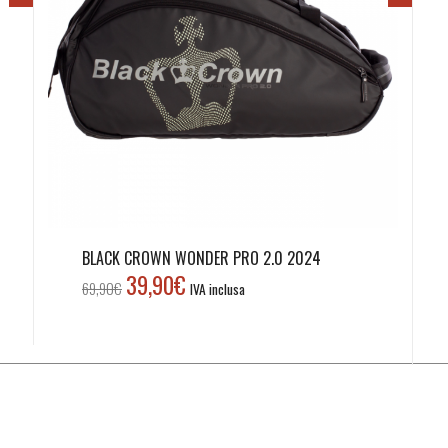
BLACK CROWN WONDER PRO 2.0 2024
39,90
€
Il
Il
69,90
€
IVA inclusa
prezzo
prezzo
originale
attuale
era:
è:
69,90€.
39,90€.