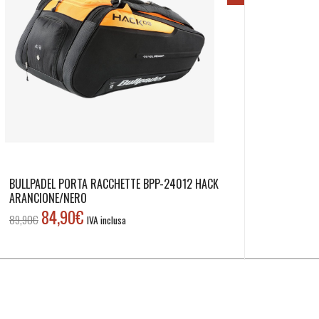
BULLPADEL PORTA RACCHETTE BPP-24012 HACK
ARANCIONE/NERO
84,90
€
Il
Il
89,90
€
IVA inclusa
prezzo
prezzo
originale
attuale
era:
è:
89,90€.
84,90€.