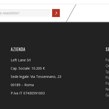
AZIENDA
S
Left Lane Srl
P
Or
Cap. Sociale: 10.200 €
S
Sede legale: Via Tessennano, 23
Po
P
00189 – Roma
No
P.Iva IT 07430591003
G