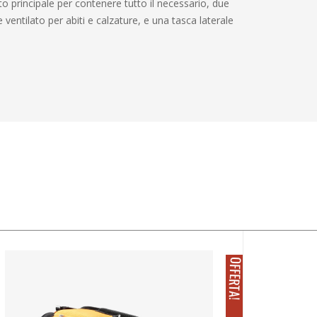
 principale per contenere tutto il necessario, due
ventilato per abiti e calzature, e una tasca laterale
O
!
I
N
F
F
E
R
T
A