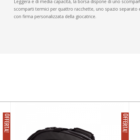
Leggera e di media capacità, la borsa dispone di uno scomparto
scomparti termici per quattro racchette, uno spazio separato e 
con firma personalizzata della giocatrice.
O
!
O
!
I
N
F
F
E
R
T
A
I
N
F
F
E
R
T
A