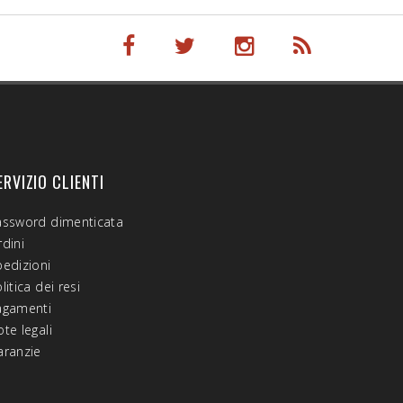
ERVIZIO CLIENTI
assword dimenticata
dini
pedizioni
litica dei resi
agamenti
te legali
aranzie