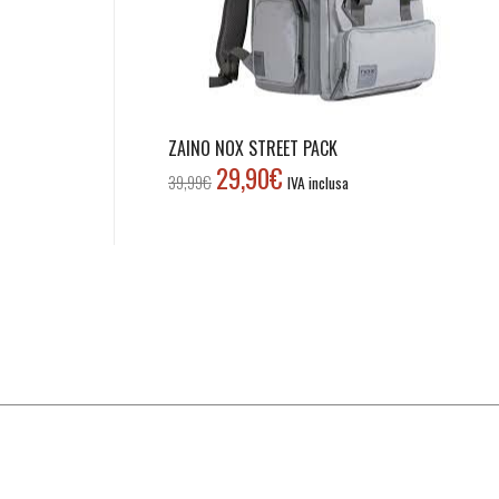
ZAINO NOX STREET PACK
29,90
€
Il
Il
39,99
€
IVA inclusa
prezzo
prezzo
originale
attuale
era:
è:
39,99€.
29,90€.