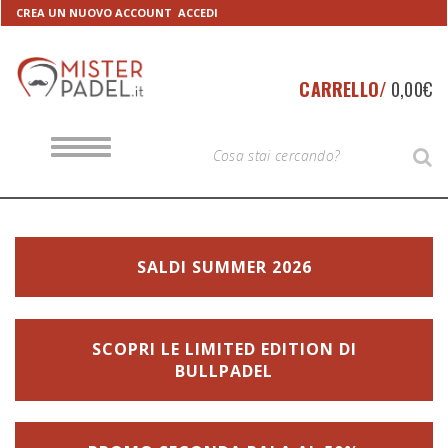
Skip
Skip
CREA UN NUOVO ACCOUNT
ACCEDI
to
to
navigation
content
CARRELLO/
0,00
€
T
T
S
O
y
G
G
p
L
E
e
N
A
y
V
o
SALDI SUMMER 2026
I
G
u
A
T
r
I
S
O
SCOPRI LE LIMITED EDITION DI
N
e
BULLPADEL
a
r
c