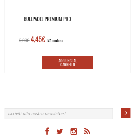
BULLPADEL PREMIUM PRO
4,45
€
Il
Il
5,00
€
IVA inclusa
prezzo
prezzo
originale
attuale
era:
è:
AGGIUNGI AL
CARRELLO
5,00€.
4,45€.
Iscriviti alla nostra newsletter!