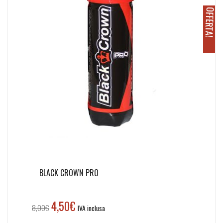
O
!
BLACK CROWN PRO
4,50
€
Il
Il
8,00
€
IVA inclusa
prezzo
prezzo