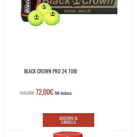
BLACK CROWN PRO 24 TUBI
72,00
€
Il
Il
120,00
€
IVA inclusa
prezzo
prezzo
originale
attuale
era:
è:
AGGIUNGI AL
120,00€.
72,00€.
CARRELLO