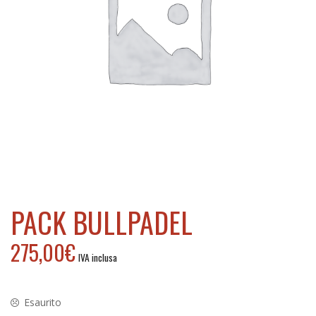
h
PACK BULLPADEL
275,00
€
IVA inclusa
Esaurito