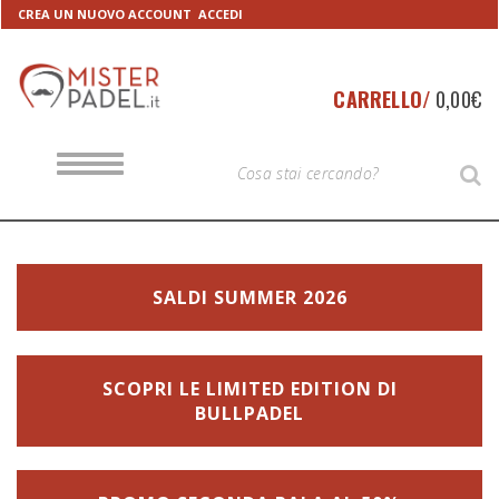
Skip
Skip
CREA UN NUOVO ACCOUNT
ACCEDI
to
to
navigation
content
CARRELLO/
0,00
€
T
T
S
O
y
G
G
p
L
E
e
N
A
y
V
o
SALDI SUMMER 2026
I
G
u
A
T
r
I
S
O
SCOPRI LE LIMITED EDITION DI
N
e
BULLPADEL
a
r
c